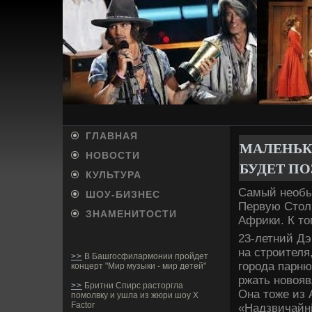
ГЛАВНАЯ
МАЛЕНЬК
НОВОСТИ
БУДЕ­Т П
КУЛЬТУРА
Самый необыч
ШОУ-БИ­ЗНЕС
Первую Столи
ЗНАМЕНИТОСТИ
Африки. К то
23-летний Дэ
на строителя
>>
В Башгосфилармонии пройдет
города парню
концерт "Мир музыки - мир детей"
ржать новояв
>>
Бритни Спирс расторгла
Она тоже из 
помолвку и ушла из жюри шоу X
Factor
«Надзвичайні