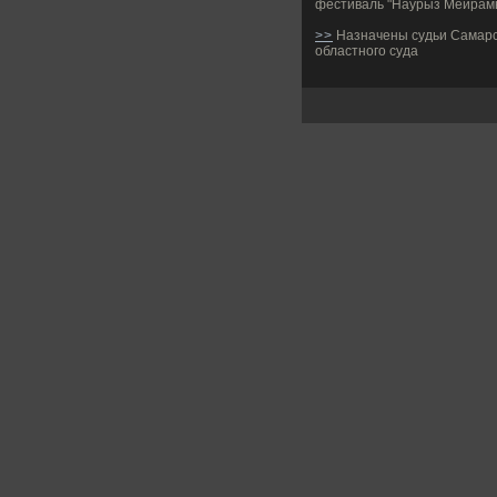
фестиваль "Наурыз Мейрамы
>>
Назначены судьи Самарс
областного суда