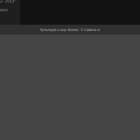
 - 2013"
кого
Культура и шоу-би­знес. © Caduxa.ru