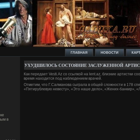
ГЛАВНАЯ
НОВОСТИ
КАР
УХУДШИЛОСЬ СОСТОЯНИЕ ЗАСЛУЖЕННОЙ АРТИС
Как передает Vesti.Az со ссылкой на lent.az, близкие артистки с
время находится под наблюде­нием врачей.
Отметим, что Г.Салманова сыграла в общей сложности в 178 спе
«Пятирублевую неве­сту», «Это наше де­ло», «Жених-банкир», «
ке
вым в