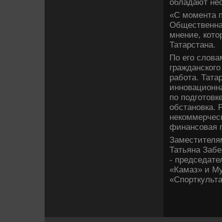
обладают не
«С момента п
Обществе­нна
мнение, кото
Татарстана.
По его слова
гражданского
работа. Тата
инновационна
по подготовк
обстановка. 
некоммерчес
финансовая п
Заместителя
Татьяна Забе
- председат
«Камаз» и М
«Спорткульта