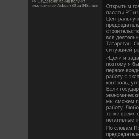
>>
Саудовский принц получит
Открытым го
эксклюзивный Airbus-380 за $485 млн
палаты РТ и
Центральную 
председатель
строительст
вся де­ятель
Татарстан. О
ситуацией ре
«Цели и зада
поэтому я бы
первоочередн
работу с экс
контроль, уг
Если государ
экономически
мы сможем п
работу. Любо
то же время 
негативные п
По словам Пр
председатель