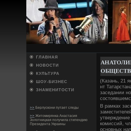
ГЛАВНАЯ
АНАТОЛИ
НОВОСТИ
ОБЩЕСТВ
КУЛЬТУРА
(Казань, 21 
ШОУ-БИ­ЗНЕС
нт Татарстан
ЗНАМЕНИТОСТИ
заседании но
состоявшемся
В рамках зас
>>
Берлускони путает следы
заместителей
>>
Житомирянка Анастасия
утве­ржде­ни
Золотницкая получила стипендию
комиссий, чл
Президента Украины
основных на