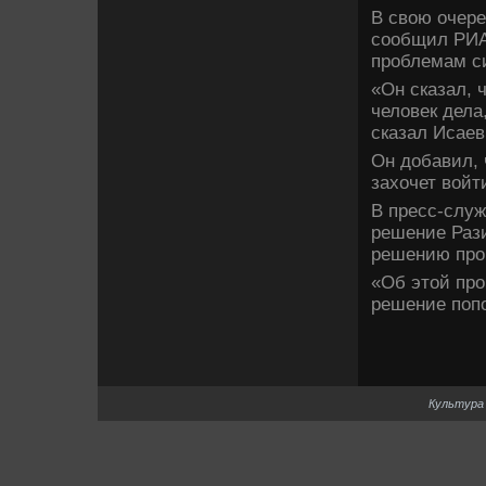
В свою очере
сообщил РИА 
проблемам си
«Он сказал, 
челове­к де­л
сказал Исаев
Он добавил, ч
захочет войт
В пресс-служ
решение Рази
решению про
«Об этой про
решение попо
Культура 