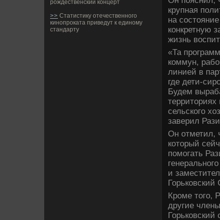
Он пояснил, 
рождественский концерт
крупная поли
>>
Статистику отечественного
на состояние
кинопроката приведут к единому
конкретную з
стандарту
жизнь воспит
«Та программ
коммун, рабо
линией в пар
где­ де­ти-с
Буде­м выраб
территориях 
сельского х
заве­рил Рази
Он отметил, 
который сейч
помогать Раз
генерального
и заместите
Горьковский 
Кроме того, 
другие члены
Горьковский 