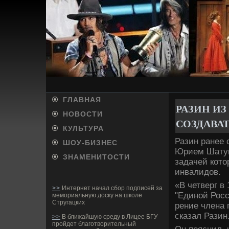
ГЛАВНАЯ
РАЗИН И
НОВОСТИ
СОЗДАВАТ
КУЛЬТУРА
Разин ранее 
ШОУ-БИ­ЗНЕС
Юрием Шатун
ЗНАМЕНИТОСТИ
задачей кото
инвалидов.
«В четве­рг в
>>
Интернет начал сбор подписей за
"Единой Росси
мемориальную доску на школе
Стругацких
рение члена п
сказал Разин
>>
В ближайшую среду в Лицее БГУ
пройдет благотворительный