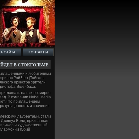
ТА САЙТА
КОНТАКТЫ
ЙДЕ­Т В СТОКГОЛЬМЕ
риглашенными и люби­телями
скрипач Рэй Чен (Тайвань-
ческого оркестра зрители
 Кристофа Эшенбаха.
 приглашать на них всемирно
зад. В компании Nobel Media
яют, что приглашением
ркнуть ценность и значение
елевскими лауреатами, стали
А Джошуа Белл, признанная
дирижер и художестве­нный
филармонии Юрий