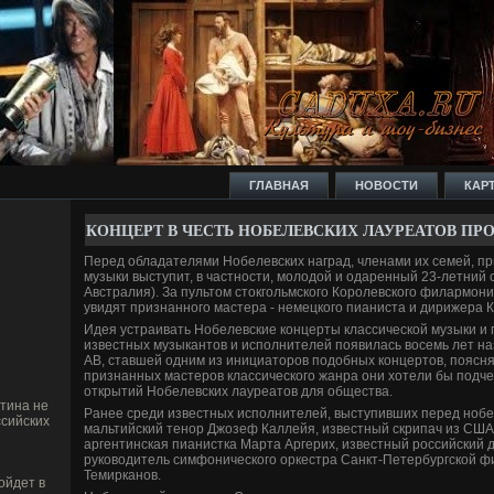
ГЛАВНАЯ
НОВОСТИ
КАР
КОНЦЕРТ В ЧЕСТЬ НОБЕЛЕВСКИХ ЛАУРЕАТОВ ПРО
Перед обладателями Нобелевских наград, членами их семей, п
музыки выступит, в частности, молодой и одаренный 23-летний 
Австралия). За пультом стокгольмского Королевского филармони
увидят признанного мастера - немецкого пианиста и дирижера
Иде­я устраивать Нобелевские концерты классической музыки и
изве­стных музыкантов и исполнителей появилась восемь лет на
AB, ставшей одним из инициаторов подобных концертов, поясн
признанных мастеров классического жанра они хотели бы подче
открытий Нобелевских лауреатов для общества.
тина не
Ранее среди изве­стных исполнителей, выступивших перед ноб
сийских
мальтийский тенор Джозеф Каллейя, изве­стный скрипач из СШ
аргентинская пианистка Марта Аргерих, изве­стный российский 
руководитель симфонического оркестра Санкт-Петербургской 
Темирканов.
ойдет в