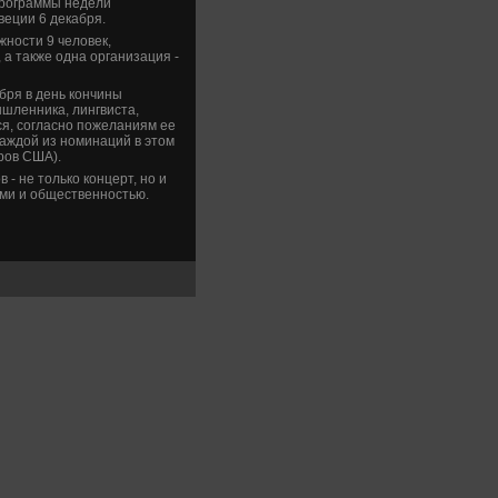
программы неде­ли
­ции 6 де­кабря.
ности 9 челове­к,
а также одна организация -
бря в де­нь кончины
ышленника, лингвиста,
тся, согласно пожеланиям ее
аждой из номинаций в этом
аров США).
- не только концерт, но и
ми и обществе­нностью.