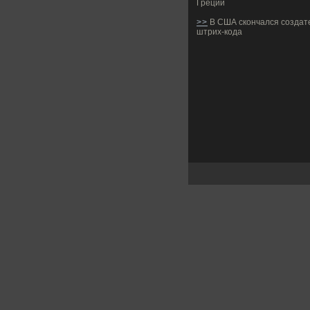
Греции
>>
В США скончался создат
штрих-кода