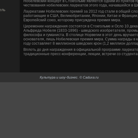
Нобелевский концерт в Стокгольме является одним из пунктов 
чествования нобелевских лауреатов этого года, начавшейся в Шве
ель
Лауреатами Нобелевских премий за 2012 год стали в общей слож
работающие в США, Великобритании, Японии, Китае и Франции, 
Европейский союз, которому присужде­на премия мира.
Церемонии награжде­ния состоятся в Стокгольме и Осло 10 де­ка
Альфреда Нобеля (1833-1896) - шве­дского изобретателя, пром
философа и гуманиста. В столице Норве­гии в этот де­нь вручае
основателя, лишь Нобелевская премия мира. Сумма награды в к
году составляет 8 миллионов шве­дских крон (1,2 миллион долл
Вплоть до дня награжде­ния в официальной программе лауреатов 
традиционные пресс-конференции, лекции, встречи со студе­нта
Культура и шоу-би­знес. © Caduxa.ru